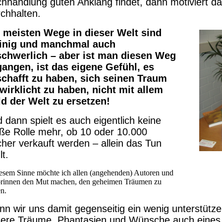
hhandlung guten Anklang findet, dann motiviert
chhalten.
 meisten Wege in dieser Welt sind
einig und manchmal auch
chwerlich – aber ist man diesen Weg
angen, ist das eigene Gefühl, es
chafft zu haben, sich seinen Traum
wirklicht zu haben, nicht mit allem
d der Welt zu ersetzen!
 dann spielt es auch eigentlich keine
ße Rolle mehr, ob 10 oder 10.000
her verkauft werden – allein das Tun
lt.
iesem Sinne möchte ich allen (angehenden) Autoren und
rinnen den Mut machen, den geheimen Träumen zu
en.
n wir uns damit gegenseitig ein wenig unterstütz
ere Träume, Phantasien und Wünsche auch eines 