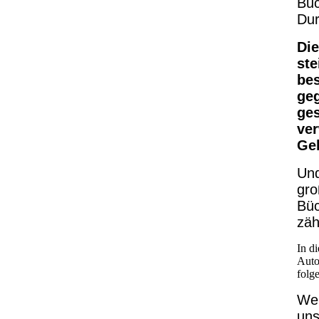
Buc
Dur
Die
st
bes
geg
ges
ver
Gel
Und
gro
Büc
zäh
In d
Auto
folg
Wen
uns