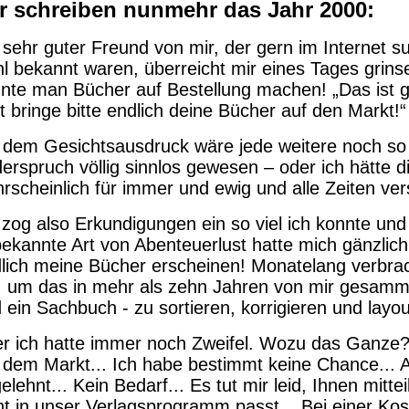
r schreiben nunmehr das Jahr 2000:
 sehr guter Freund von mir, der gern im Internet s
l bekannt waren, überreicht mir eines Tages gri
nte man Bücher auf Bestellung machen! „Das ist ge
zt bringe bitte endlich deine Bücher auf den Markt!
 dem Gesichtsausdruck wäre jede weitere noch so
erspruch völlig sinnlos gewesen – oder ich hätte 
rscheinlich für immer und ewig und alle Zeiten vers
 zog also Erkundigungen ein so viel ich konnte und
ekannte Art von Abenteuerlust hatte mich gänzlich
lich meine Bücher erscheinen! Monatelang verbrach
 um das in mehr als zehn Jahren von mir gesamme
 ein Sachbuch - zu sortieren, korrigieren und layo
r ich hatte immer noch Zweifel. Wozu das Ganze? 
 dem Markt... Ich habe bestimmt keine Chance... A
elehnt... Kein Bedarf... Es tut mir leid, Ihnen mit
ht in unser Verlagsprogramm passt... Bei einer Kos