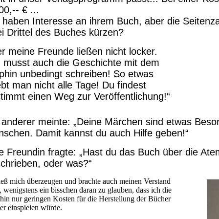
00,-- € ...
 haben Interesse an ihrem Buch, aber die Seitenza
i Drittel des Buches kürzen?
r meine Freunde ließen nicht locker.
 musst auch die Geschichte mit dem
phin unbedingt schreiben! So etwas
ebt man nicht alle Tage! Du findest
timmt einen Weg zur Veröffentlichung!“
 anderer meinte: „Deine Märchen sind etwas Beson
schen. Damit kannst du auch Hilfe geben!“
e Freundin fragte: „Hast du das Buch über die At
chrieben, oder was?“
ließ mich überzeugen und brachte auch meinen Verstand
, wenigstens ein bisschen daran zu glauben, dass ich die
hin nur geringen Kosten für die Herstellung der Bücher
er einspielen würde.