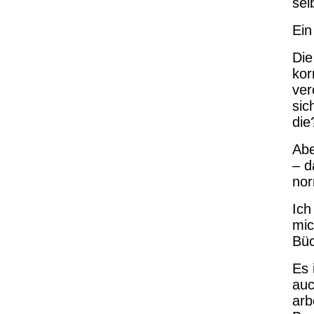
sel
Ein
Die
kor
ver
sic
die
Abe
– d
nor
Ich
mic
Büc
Es 
auc
arb