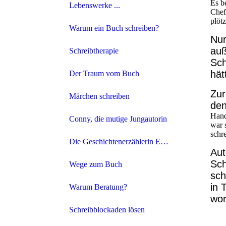
Es b
Lebenswerke ...
Chef
plöt
Warum ein Buch schreiben?
Nur
auß
Schreibtherapie
Sch
hät
Der Traum vom Buch
Zur
Märchen schreiben
den
Hand
Conny, die mutige Jungautorin
war 
schre
Die Geschichtenerzählerin Eva Rochel
Aut
Sch
Wege zum Buch
sch
in 
Warum Beratung?
wor
Schreibblockaden lösen