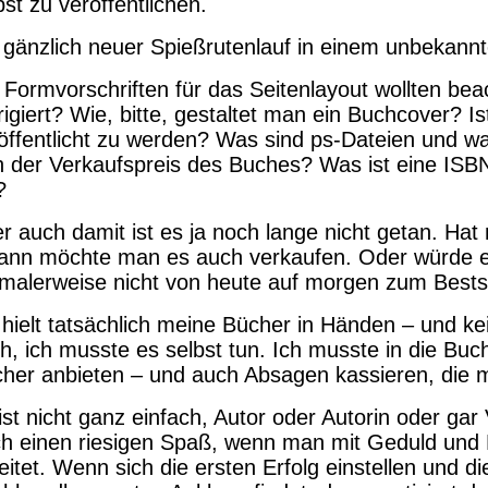
bst zu veröffentlichen.
 gänzlich neuer Spießrutenlauf in einem unbekann
 Formvorschriften für das Seitenlayout wollten bea
rigiert? Wie, bitte, gestaltet man ein Buchcover? I
öffentlicht zu werden? Was sind ps-Dateien und w
h der Verkaufspreis des Buches? Was ist eine I
?
r auch damit ist es ja noch lange nicht getan. Ha
ann möchte man es auch verkaufen. Oder würde e
malerweise nicht von heute auf morgen zum Bestse
 hielt tatsächlich meine Bücher in Händen – und k
h, ich musste es selbst tun. Ich musste in die B
her anbieten – und auch Absagen kassieren, die mi
ist nicht ganz einfach, Autor oder Autorin oder gar
h einen riesigen Spaß, wenn man mit Geduld und
eitet. Wenn sich die ersten Erfolg einstellen und di