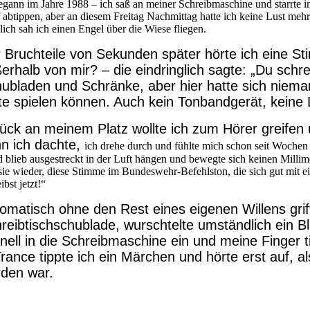
egann im Jahre 1988 – ich saß an meiner Schreibmaschine und starrte ins
 abtippen, aber an diesem Freitag Nachmittag hatte ich keine Lust mehr
zlich sah ich einen Engel über die Wiese fliegen.
 Bruchteile von Sekunden später hörte ich eine St
erhalb von mir? – die eindringlich sagte: „Du schreib
ubladen und Schränke, aber hier hatte sich nieman
te spielen können. Auch kein Tonbandgerät, keine 
ück an meinem Platz wollte ich zum Hörer greifen 
n ich dachte,
ich drehe durch und fühlte mich schon seit Wochen
 blieb ausgestreckt in der Luft hängen und bewegte sich keinen Millime
sie wieder, diese Stimme im Bundeswehr-Befehlston, die sich gut mit 
ibst jetzt!“
omatisch ohne den Rest eines eigenen Willens grif
reibtischschublade, wurschtelte umständlich ein Bl
nell in die Schreibmaschine ein und meine Finger t
Trance tippte ich ein Märchen und hörte erst auf, 
den war.