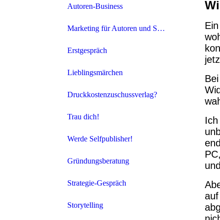
Wi
Autoren-Business
Ein
Marketing für Autoren und Selfpublisher
woh
kon
Erstgespräch
jet
Lieblingsmärchen
Bei
Wid
Druckkostenzuschussverlag?
wah
Trau dich!
Ich
unb
Werde Selfpublisher!
end
PC,
Gründungsberatung
und
Strategie-Gespräch
Abe
auf
Storytelling
abg
nic