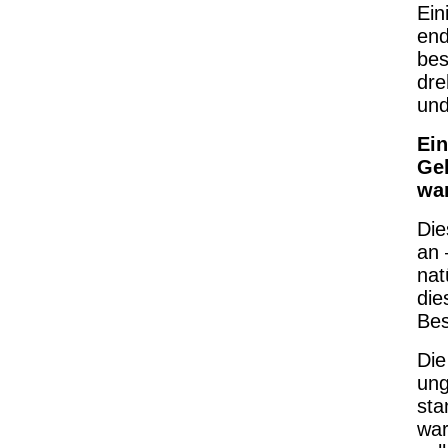
Ein
end
bes
dre
und
Ein
Ge
war
Die
an 
nat
die
Bes
Die
ung
sta
war