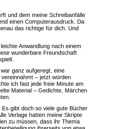
urft und dem meine Schreibanfälle
nsend einen Computerausdruck. Da
nau das richtige für dich. Und
“
 leichte Anwandlung nach einem
diese wunderbare Freundschaft
pielt.
 war ganz aufgeregt, eine
 vereinnahmt – jetzt würden
te ich fast jede freie Minute am
lte Material – Gedichte, Märchen
uten.
Es gibt doch so viele gute Bücher
lle Verlage hatten meine Skripte
teilen zu müssen, dass ihr Thema
tenbeteiligung ihrerseits von etwa