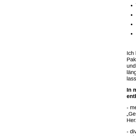
Ich
Pak
und
län
las
In 
ent
- m
„Ge
Her
- di