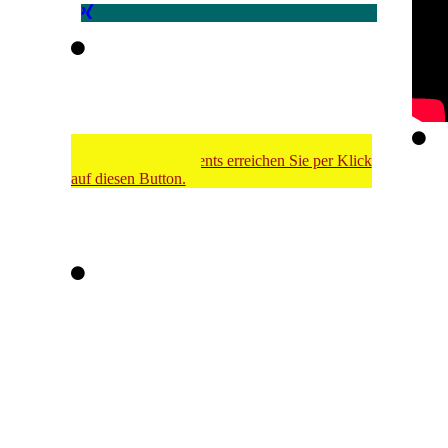
Meinen Shop für Dienstleistungen,
Onlinekurse und Events erreichen Sie per Klick
auf diesen Button.