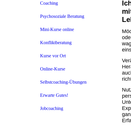
Ic
Coaching
mi
Psychosoziale Beratung
Le
Mini-Kurse online
Möc
ode
Konfliktberatung
wag
ein
Kurse vor Ort
Ver
Her
Online-Kurse
auc
ric
Selbstcoaching-Übungen
Nut
Erwarte Gutes!
per
Unt
Exp
Jobcoaching
gan
Erf