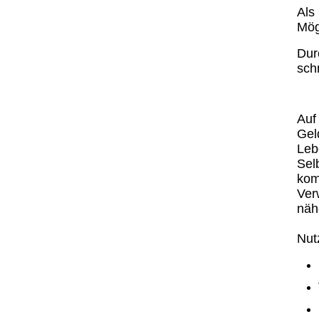
Als
Mög
Dur
sch
Auf
Gel
Leb
Sel
kom
Verw
näh
Nut